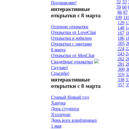
32
33
Поздравляю!
59
60
интерактивные
86
87
открытки с 8 марта
109
11
129
1
Осенние открытки
148
1
Открытки от LoveChat
167
1
186
1
Открытки к юбилею
205
2
Открытки с цветами
224
2
8 марта
243
2
Открытки от MosChat
262
2
Свадебные открытки
281
2
Скучаю!
300
3
Спасибо!
319
3
интерактивные
338
3
357
3
открытки с 8 марта
Старый Новый год
Ханука
День студента
Хэллоуин
День всех влюбленных
1 мая