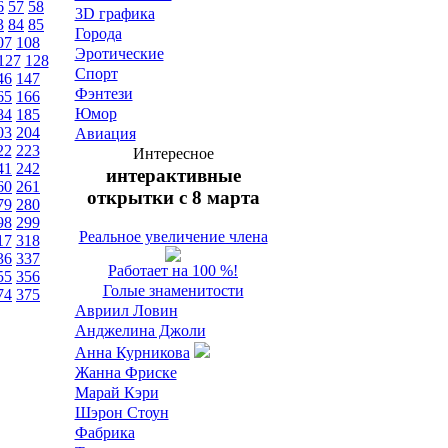
6
57
58
3D графика
3
84
85
Города
07
108
Эротические
127
128
Спорт
46
147
Фэнтези
65
166
Юмор
84
185
03
204
Авиация
22
223
Интересное
41
242
интерактивные
60
261
открытки с 8 марта
79
280
98
299
Реальное увеличение члена
17
318
36
337
Работает на 100 %!
55
356
Голые знаменитости
74
375
Авриил Ловин
Анджелина Джоли
Анна Курникова
Жанна Фриске
Марай Кэри
Шэрон Стоун
Фабрика