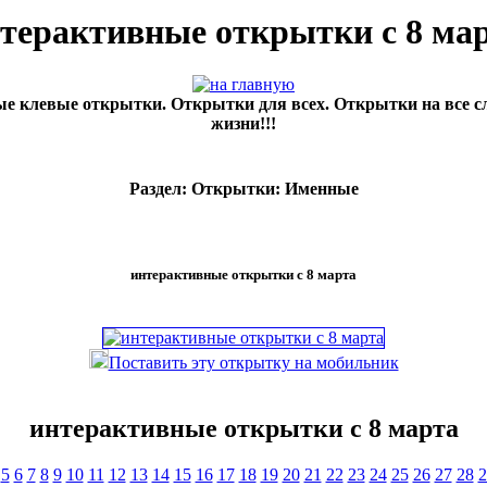
терактивные открытки с 8 ма
е клевые открытки. Открытки для всех. Открытки на все с
жизни!!!
Раздел: Открытки: Именные
интерактивные открытки с 8 марта
Поставить эту открытку на мобильник
интерактивные открытки с 8 марта
5
6
7
8
9
10
11
12
13
14
15
16
17
18
19
20
21
22
23
24
25
26
27
28
2