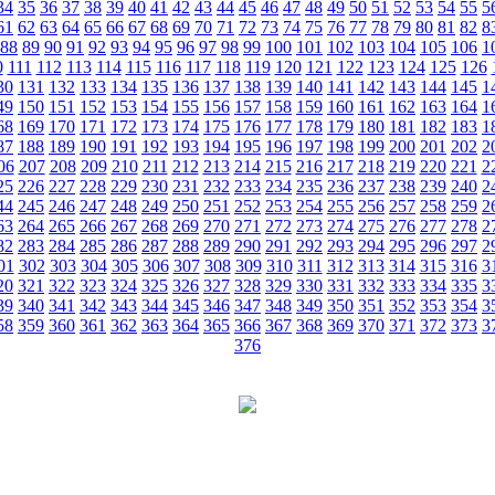
34
35
36
37
38
39
40
41
42
43
44
45
46
47
48
49
50
51
52
53
54
55
5
61
62
63
64
65
66
67
68
69
70
71
72
73
74
75
76
77
78
79
80
81
82
8
88
89
90
91
92
93
94
95
96
97
98
99
100
101
102
103
104
105
106
1
0
111
112
113
114
115
116
117
118
119
120
121
122
123
124
125
126
30
131
132
133
134
135
136
137
138
139
140
141
142
143
144
145
1
49
150
151
152
153
154
155
156
157
158
159
160
161
162
163
164
1
68
169
170
171
172
173
174
175
176
177
178
179
180
181
182
183
1
87
188
189
190
191
192
193
194
195
196
197
198
199
200
201
202
2
06
207
208
209
210
211
212
213
214
215
216
217
218
219
220
221
2
25
226
227
228
229
230
231
232
233
234
235
236
237
238
239
240
2
44
245
246
247
248
249
250
251
252
253
254
255
256
257
258
259
2
63
264
265
266
267
268
269
270
271
272
273
274
275
276
277
278
2
82
283
284
285
286
287
288
289
290
291
292
293
294
295
296
297
2
01
302
303
304
305
306
307
308
309
310
311
312
313
314
315
316
3
20
321
322
323
324
325
326
327
328
329
330
331
332
333
334
335
3
39
340
341
342
343
344
345
346
347
348
349
350
351
352
353
354
3
58
359
360
361
362
363
364
365
366
367
368
369
370
371
372
373
3
376