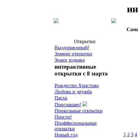
ин
Самы
Открытки
Выздоравливай!
Зимние открытки
Знаки зодиака
интерактивные
открытки с 8 марта
Рождество Христово
Любовь и дружба
Пасха
Приглашаю!
Прикольные открытки
Прости!
Проффесиональные
открытки
1
2
3
4
Новый год